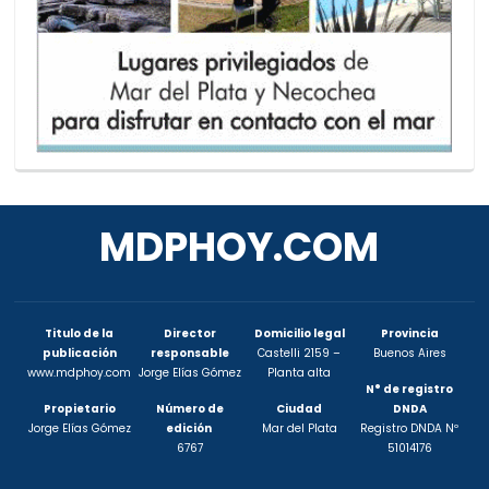
MDPHOY.COM
Titulo de la
Director
Domicilio legal
Provincia
publicación
responsable
Castelli 2159 –
Buenos Aires
www.mdphoy.com
Jorge Elías Gómez
Planta alta
N° de registro
Propietario
Número de
Ciudad
DNDA
Jorge Elías Gómez
edición
Mar del Plata
Registro DNDA Nº
6767
51014176