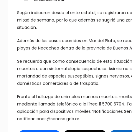
Según indicaron desde el ente estatal, se registraron 
mitad de semana, por lo que además se sugirió una zona
situación.
Además de los casos ocurridos en Mar del Plata, se re
playas de Necochea dentro de la provincia de Buenos Air
Se recuerda que como consecuencia de esta situación
muertos o con sintomatología sospechosa. Asimismo se r
mortandad de especies susceptibles, signos nerviosos, di
domésticas comerciales o de traspatio.
Frente al hallazgo de animales marinos muertos, mori
mediante llamado telefónico a la línea 11 5700 5704. 
aplicación para dispositivos móviles “Notificaciones Sen
notificaciones@senasa.gob.ar.