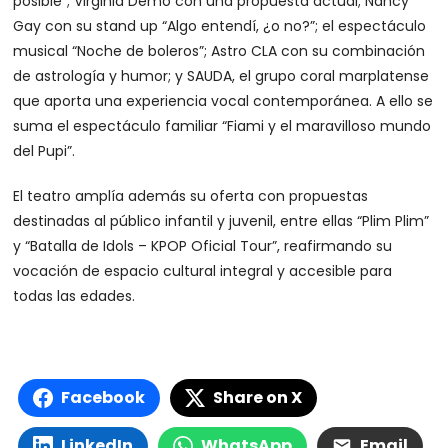
posible”; Virginia Demo con una propuesta actual; Nancy
Gay con su stand up “Algo entendí, ¿o no?”; el espectáculo
musical “Noche de boleros”; Astro CLA con su combinación
de astrología y humor; y SAUDA, el grupo coral marplatense
que aporta una experiencia vocal contemporánea. A ello se
suma el espectáculo familiar “Fiami y el maravilloso mundo
del Pupi”.
El teatro amplía además su oferta con propuestas
destinadas al público infantil y juvenil, entre ellas “Plim Plim”
y “Batalla de Idols – KPOP Oficial Tour”, reafirmando su
vocación de espacio cultural integral y accesible para
todas las edades.
Facebook
Share on X
LinkedIn
WhatsApp
Email