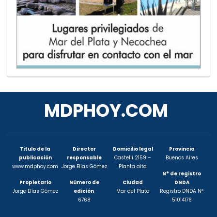
MDPHOY.COM
Titulo de la
Director
Domicilio legal
Provincia
publicación
responsable
Castelli 2159 –
Buenos Aires
www.mdphoy.com
Jorge Elías Gómez
Planta alta
N° de registro
Propietario
Número de
Ciudad
DNDA
Jorge Elías Gómez
edición
Mar del Plata
Registro DNDA Nº
6768
51014176