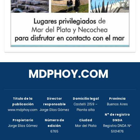
MDPHOY.COM
Titulo de la
Director
Domicilio legal
Provincia
publicación
responsable
Castelli 2159 –
Buenos Aires
www.mdphoy.com
Jorge Elías Gómez
Planta alta
N° de registro
Propietario
Número de
Ciudad
DNDA
Jorge Elías Gómez
edición
Mar del Plata
Registro DNDA Nº
6765
51014176