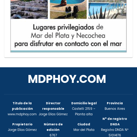
MDPHOY.COM
Titulo de la
Director
Domicilio legal
Provincia
publicación
responsable
Castelli 2159 –
Buenos Aires
www.mdphoy.com
Jorge Elías Gómez
Planta alta
N° de registro
Propietario
Número de
Ciudad
DNDA
Jorge Elías Gómez
edición
Mar del Plata
Registro DNDA Nº
6767
51014176