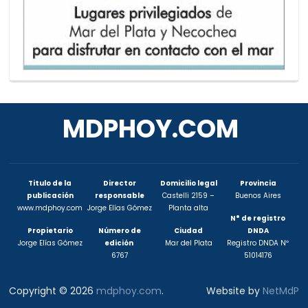
MDPHOY.COM
Titulo de la
Director
Domicilio legal
Provincia
publicación
responsable
Castelli 2159 –
Buenos Aires
www.mdphoy.com
Jorge Elías Gómez
Planta alta
N° de registro
Propietario
Número de
Ciudad
DNDA
Jorge Elías Gómez
edición
Mar del Plata
Registro DNDA Nº
6767
51014176
Copyright © 2026
mdphoy.com
.
Website by
NetMdP