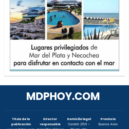
MDPHOY.COM
Titulo de la
Director
Domicilio legal
Provincia
publicación
responsable
Castelli 2159 –
Buenos Aires