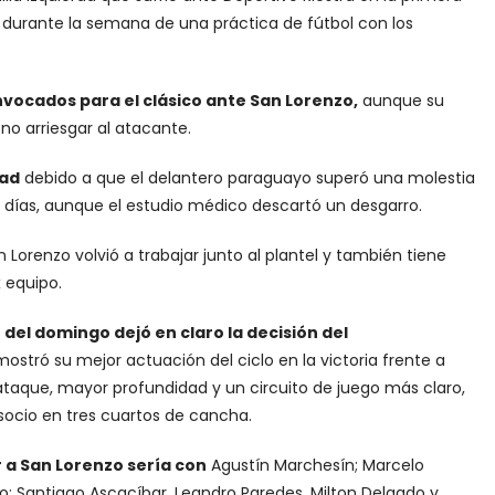
ó durante la semana de una práctica de fútbol con los
nvocados para el clásico ante San Lorenzo,
aunque su
no arriesgar al atacante.
dad
debido a que el delantero paraguayo superó una molestia
s días, aunque el estudio médico descartó un desgarro.
n Lorenzo volvió a trabajar junto al plantel y también tiene
 equipo.
 del domingo dejó en claro la decisión del
ró su mejor actuación del ciclo en la victoria frente a
ataque, mayor profundidad y un circuito de juego más claro,
cio en tres cuartos de cancha.
r a San Lorenzo sería con
Agustín Marchesín; Marcelo
co; Santiago Ascacíbar, Leandro Paredes, Milton Delgado y