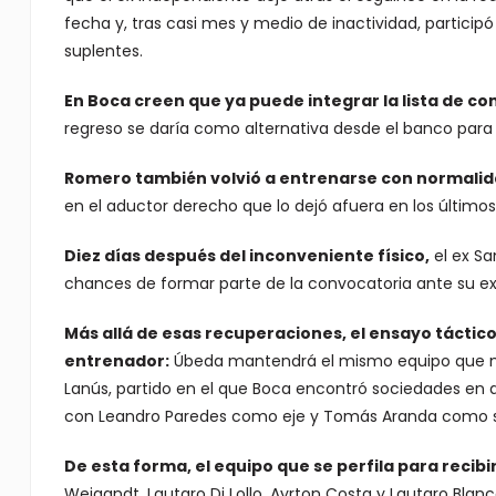
fecha y, tras casi mes y medio de inactividad, particip
suplentes.
En Boca creen que ya puede integrar la lista de co
regreso se daría como alternativa desde el banco para 
Romero también volvió a entrenarse con normali
en el aductor derecho que lo dejó afuera en los último
Diez días después del inconveniente físico,
el ex Sa
chances de formar parte de la convocatoria ante su ex
Más allá de esas recuperaciones, el ensayo táctico
entrenador:
Úbeda mantendrá el mismo equipo que most
Lanús, partido en el que Boca encontró sociedades en 
con Leandro Paredes como eje y Tomás Aranda como so
De esta forma, el equipo que se perfila para recibi
Weigandt, Lautaro Di Lollo, Ayrton Costa y Lautaro Blan