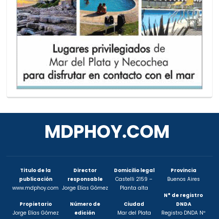
MDPHOY.COM
Titulo de la
Director
Domicilio legal
Provincia
publicación
responsable
Castelli 2159 –
Buenos Aires
www.mdphoy.com
Jorge Elías Gómez
Planta alta
N° de registro
Propietario
Número de
Ciudad
DNDA
Jorge Elías Gómez
edición
Mar del Plata
Registro DNDA Nº