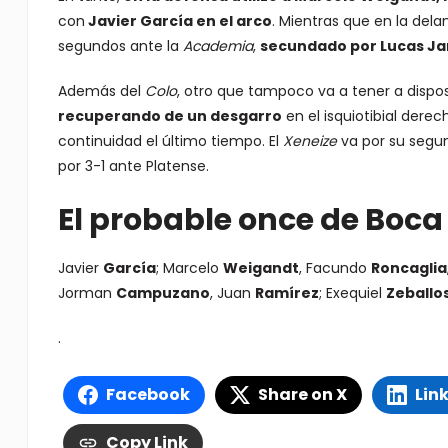
con
Javier García en el arco
. Mientras que en la dela
segundos ante la
Academia
,
secundado por Lucas Jan
Además del
Colo
, otro que tampoco va a tener a dispos
recuperando de un desgarro
en el isquiotibial derec
continuidad el último tiempo. El
Xeneize
va por su segun
por 3-1 ante Platense.
El probable once de Boca
Javier
García
; Marcelo
Weigandt
, Facundo
Roncaglia
Jorman
Campuzano
, Juan
Ramírez
; Exequiel
Zeballo
.
Facebook
Share on X
Lin
Copy Link