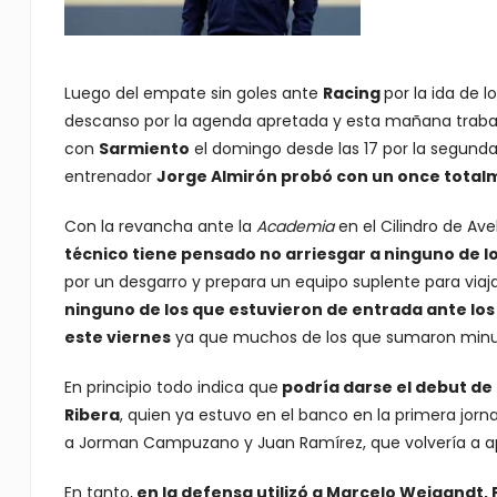
Luego del empate sin goles ante
Racing
por la ida de l
descanso por la agenda apretada y esta mañana trabajó 
con
Sarmiento
el domingo desde las 17 por la segunda
entrenador
Jorge Almirón probó con un once total
Con la revancha ante la
Academia
en el Cilindro de Av
técnico tiene pensado no arriesgar a ninguno de lo
por un desgarro y prepara un equipo suplente para viaja
ninguno de los que estuvieron de entrada ante los 
este viernes
ya que muchos de los que sumaron minut
En principio todo indica que
podría darse el debut de E
Ribera
, quien ya estuvo en el banco en la primera jorn
a Jorman Campuzano y Juan Ramírez, que volvería a a
En tanto,
en la defensa utilizó a Marcelo Weigandt,