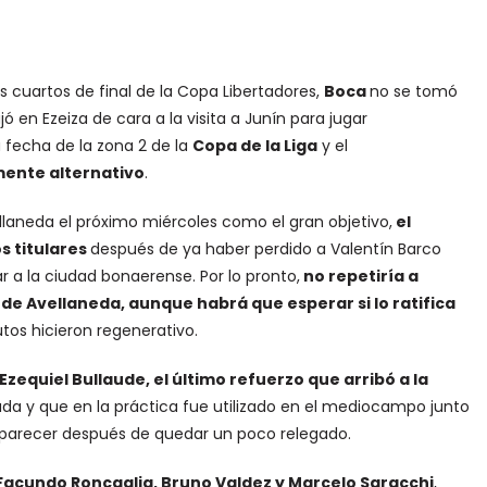
os cuartos de final de la Copa Libertadores,
Boca
no se tomó
en Ezeiza de cara a la visita a Junín para jugar
 fecha de la zona 2 de la
Copa de la Liga
y el
mente alternativo
.
ellaneda el próximo miércoles como el gran objetivo,
el
s titulares
después de ya haber perdido a Valentín Barco
r a la ciudad bonaerense. Por lo pronto,
no repetiría a
de Avellaneda, aunque habrá que esperar si lo ratifica
os hicieron regenerativo.
zequiel Bullaude, el último refuerzo que arribó a la
ada y que en la práctica fue utilizado en el mediocampo junto
parecer después de quedar un poco relegado.
 Facundo Roncaglia, Bruno Valdez y Marcelo Saracchi
,