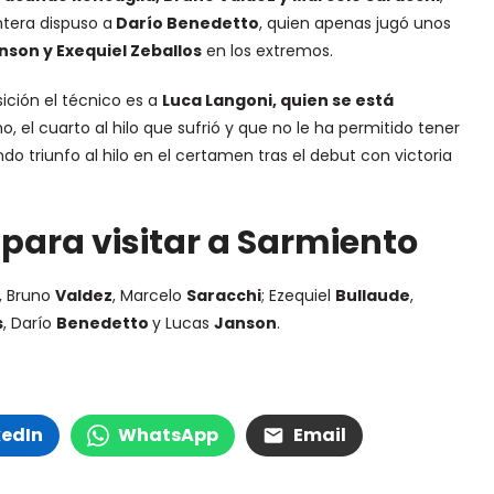
ntera dispuso a
Darío Benedetto
, quien apenas jugó unos
son y Exequiel Zeballos
en los extremos.
ición el técnico es a
Luca Langoni, quien se está
ho, el cuarto al hilo que sufrió y que no le ha permitido tener
do triunfo al hilo en el certamen tras el debut con victoria
 para visitar a Sarmiento
, Bruno
Valdez
, Marcelo
Saracchi
; Ezequiel
Bullaude
,
s
, Darío
Benedetto
y Lucas
Janson
.
kedIn
WhatsApp
Email