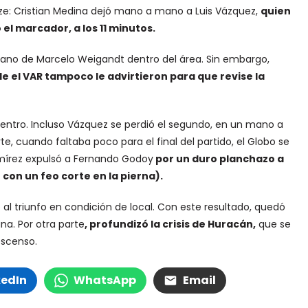
eize: Cristian Medina dejó mano a mano a Luis Vázquez,
quien
l marcador, a los 11 minutos.
mano de Marcelo Weigandt dentro del área. Sin embargo,
e el VAR tampoco le advirtieron para que revise la
uentro. Incluso Vázquez se perdió el segundo, en un mano a
e, cuando faltaba poco para el final del partido, el Globo se
amírez expulsó a Fernando Godoy
por un duro planchazo a
con un feo corte en la pierna).
 al triunfo en condición de local. Con este resultado, quedó
a. Por otra parte
, profundizó la crisis de Huracán,
que se
escenso.
kedIn
WhatsApp
Email