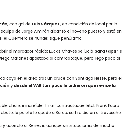
cán
, con gol de
Luis Vázquez,
en condición de local por la
el equipo de Jorge Almirón alcanzó el noveno puesto y está en
te, el Quemero se hunde: sigue penúltimo.
 abrir el marcador rápido: Lucas Chaves se lució
para taparle
e Diego Martínez apostaba al contraataque, pero llegó poco al
arco cayó en el área tras un cruce con Santiago Hezze, pero el
ción y desde el VAR tampoco le pidieron que revise la
oble chance increíble. En un contraataque letal, Frank Fabra
rebote, la pelota le quedó a Barco: su tiro dio en el travesaño.
iva y acorraló al Xeneize, aunque sin situaciones de mucho