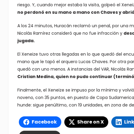
riesgo. Y, cuando mejor estaba la visita, golpeó el Xen
no perdonó en su mano a mano con Chaves y abrió e
A los 24 minutos, Huracán reclamó un penal, por una 
Nicolás Ramírez consideró que no fue infracción y
desd
jugada.
El Xeneize tuvo otras llegadas en lo que quedó del enc
mano que le tapó el arquero Lucas Chaves. Por otra part
quedó con uno menos. A instancias del VAR, Nicolás R
Cristian Medina, quien no pudo continuar (terminó 
Finalmente, el Xeneize se impuso por la mínima y volvió
noveno, con 35 puntos, en puesto de Copa Sudamerican
hunde: sigue penúltimo, con 19 unidades, en zona de d
Facebook
Share on X
Lin