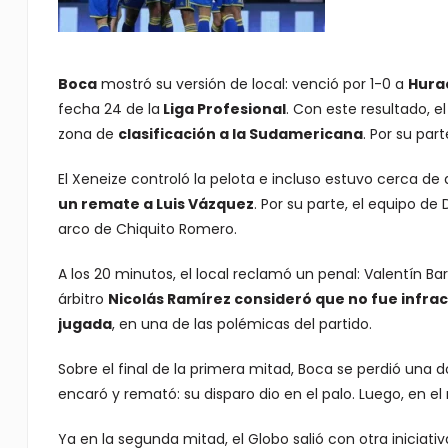
Boca
mostró su versión de local: venció por 1-0 a
Hura
fecha 24 de la
Liga Profesional
. Con este resultado, 
zona de
clasificación a la Sudamericana
. Por su par
El Xeneize controló la pelota e incluso estuvo cerca de
un remate a Luis Vázquez
. Por su parte, el equipo d
arco de Chiquito Romero.
A los 20 minutos, el local reclamó un penal: Valentín B
árbitro
Nicolás Ramírez consideró que no fue infrac
jugada
, en una de las polémicas del partido.
Sobre el final de la primera mitad, Boca se perdió una d
encaró y remató: su disparo dio en el palo. Luego, en el 
Ya en la segunda mitad, el Globo salió con otra iniciat