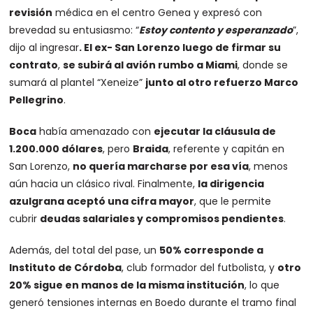
revisión
médica en el centro Genea y expresó con
brevedad su entusiasmo: “
Estoy contento y esperanzado
”,
dijo al ingresar
. El ex- San Lorenzo luego de firmar su
contrato
,
se subirá al avión rumbo a Miami
, donde se
sumará al plantel “Xeneize”
junto al otro refuerzo Marco
Pellegrino
.
Boca
había amenazado con
ejecutar la cláusula de
1.200.000 dólares
, pero
Braida
, referente y capitán en
San Lorenzo,
no quería marcharse por esa vía
, menos
aún hacia un clásico rival. Finalmente,
la dirigencia
azulgrana aceptó una cifra mayor
, que le permite
cubrir
deudas salariales y compromisos pendientes
.
Además, del total del pase, un
50% corresponde a
Instituto de Córdoba
, club formador del futbolista, y
otro
20% sigue en manos de la misma institución
, lo que
generó tensiones internas en Boedo durante el tramo final