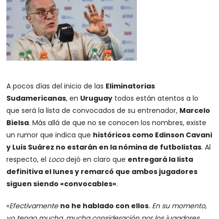
A pocos días del inicio de las
Eliminatorias
Sudamericanas
, en
Uruguay
todos están atentos a lo
que será la lista de convocados de su entrenador,
Marcelo
Bielsa
. Más allá de que no se conocen los nombres, existe
un rumor que indica que
históricos como Edinson Cavani
y Luis Suárez no estarán en la nómina de futbolistas
. Al
respecto, el
Loco
dejó en claro que
entregará la lista
definitiva el lunes y remarcó que ambos jugadores
siguen siendo «convocables»
.
«
Efectivamente
no he hablado con ellos
. En su momento,
yo tengo mucha, mucha consideración por los jugadores