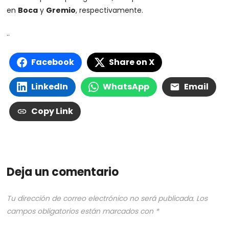
en
Boca
y
Gremio
, respectivamente.
..
Facebook
Share on X
LinkedIn
WhatsApp
Email
Copy Link
Deja un comentario
Tu dirección de correo electrónico no será publicada.
Los
campos obligatorios están marcados con
*