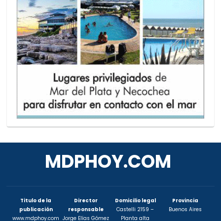
MDPHOY.COM
Titulo de la
Director
Domicilio legal
Provincia
publicación
responsable
Castelli 2159 –
Buenos Aires
www.mdphoy.com
Jorge Elías Gómez
Planta alta