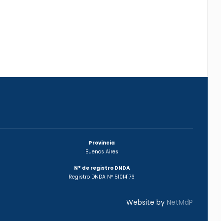
Provincia
Buenos Aires
N° de registro DNDA
Registro DNDA Nº 51014176
Website by
NetMdP