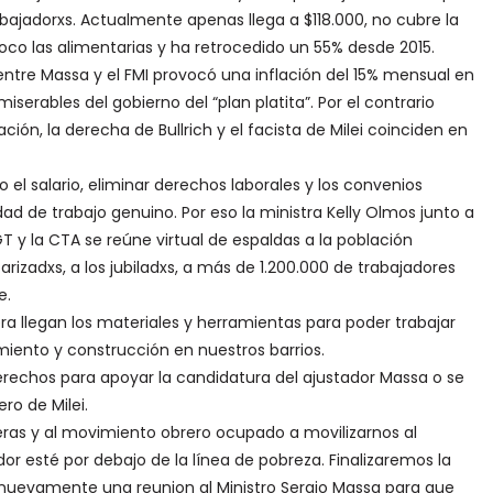
rabajadorxs. Actualmente apenas llega a $118.000, no cubre la
co las alimentarias y ha retrocedido un 55% desde 2015.
ntre Massa y el FMI provocó una inflación del 15% mensual en
serables del gobierno del “plan platita”. Por el contrario
ación, la derecha de Bullrich y el facista de Milei coinciden en
o el salario, eliminar derechos laborales y los convenios
ad de trabajo genuino. Por eso la ministra Kelly Olmos junto a
T y la CTA se reúne virtual de espaldas a la población
izadxs, a los jubiladxs, a más de 1.200.000 de trabajadores
e.
ra llegan los materiales y herramientas para poder trabajar
iento y construcción en nuestros barrios.
 derechos para apoyar la candidatura del ajustador Massa o se
ro de Milei.
eras y al movimiento obrero ocupado a movilizarnos al
or esté por debajo de la línea de pobreza. Finalizaremos la
r nuevamente una reunion al Ministro Sergio Massa para que