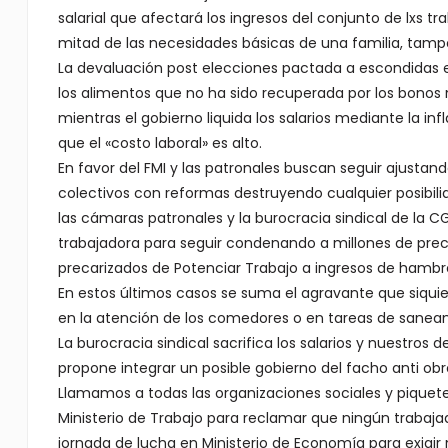
salarial que afectará los ingresos del conjunto de lxs t
mitad de las necesidades básicas de una familia, tampo
La devaluación post elecciones pactada a escondidas e
los alimentos que no ha sido recuperada por los bonos mi
mientras el gobierno liquida los salarios mediante la infl
que el «costo laboral» es alto.
En favor del FMI y las patronales buscan seguir ajustand
colectivos con reformas destruyendo cualquier posibilid
las cámaras patronales y la burocracia sindical de la CG
trabajadora para seguir condenando a millones de precar
precarizados de Potenciar Trabajo a ingresos de hambr
En estos últimos casos se suma el agravante que siquie
en la atención de los comedores o en tareas de saneam
La burocracia sindical sacrifica los salarios y nuestros
propone integrar un posible gobierno del facho anti obre
Llamamos a todas las organizaciones sociales y piquet
Ministerio de Trabajo para reclamar que ningún trabajad
jornada de lucha en Ministerio de Economía para exigi