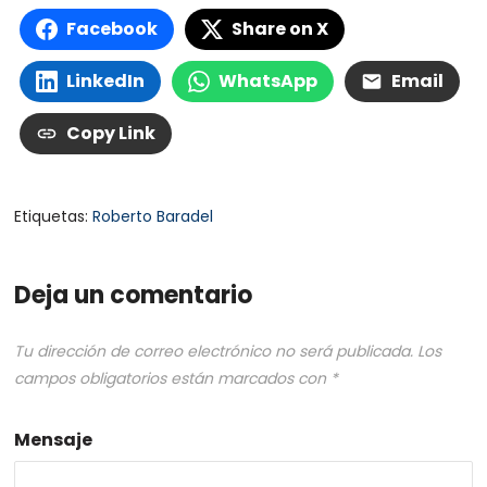
Facebook
Share on X
LinkedIn
WhatsApp
Email
Copy Link
Etiquetas:
Roberto Baradel
Deja un comentario
Tu dirección de correo electrónico no será publicada.
Los
campos obligatorios están marcados con
*
Mensaje