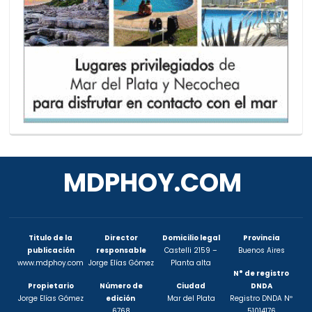
MDPHOY.COM
Titulo de la
Director
Domicilio legal
Provincia
publicación
responsable
Castelli 2159 –
Buenos Aires
www.mdphoy.com
Jorge Elías Gómez
Planta alta
N° de registro
Propietario
Número de
Ciudad
DNDA
Jorge Elías Gómez
edición
Mar del Plata
Registro DNDA Nº
6768
51014176