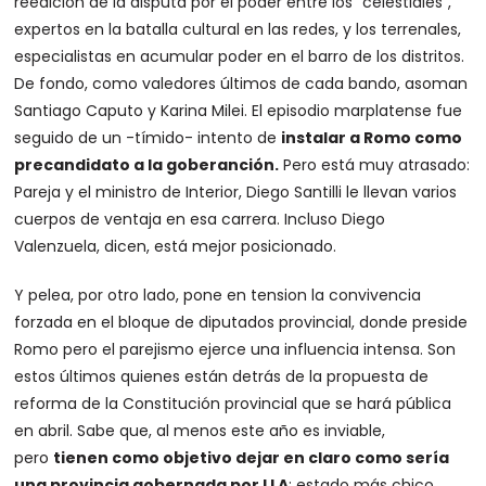
reedición de la disputa por el poder entre los “celestiales”,
expertos en la batalla cultural en las redes, y los terrenales,
especialistas en acumular poder en el barro de los distritos.
De fondo, como valedores últimos de cada bando, asoman
Santiago Caputo y Karina Milei. El episodio marplatense fue
seguido de un -tímido- intento de
instalar a Romo como
precandidato a la goberanción.
Pero está muy atrasado:
Pareja y el ministro de Interior, Diego Santilli le llevan varios
cuerpos de ventaja en esa carrera. Incluso Diego
Valenzuela, dicen, está mejor posicionado.
Y pelea, por otro lado, pone en tension la convivencia
forzada en el bloque de diputados provincial, donde preside
Romo pero el parejismo ejerce una influencia intensa. Son
estos últimos quienes están detrás de la propuesta de
reforma de la Constitución provincial que se hará pública
en abril. Sabe que, al menos este año es inviable,
pero
tienen como objetivo dejar en claro como sería
una provincia gobernada por LLA
: estado más chico,