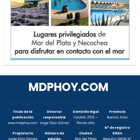
MDPHOY.COM
Titulo de la
Director
Domicilio legal
Provincia
publicación
responsable
Castelli 2159 –
Buenos Aires
www.mdphoy.com
Jorge Elías Gómez
Planta alta
N° de registro
Propietario
Número de
Ciudad
DNDA
Jorge Elías Gómez
edición
Mar del Plata
Registro DNDA Nº