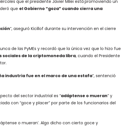
rcoles que el presidente Javier Milei está
promoviendo un
sideró que
el Gobierno “goza” cuando cierra una
ación
”, aseguró Kicillof durante su intervención en el cierre
nunca de las PyMEs y recordó que la única vez que lo hizo fue
s sociales de la criptomoneda libra
, cuando el Presidente
tor.
ña industria fue en el marco de una estafa
”, sentenció
pecto del sector industrial es “
adáptense o mueran
” y
da con “goce y placer” por parte de los funcionarios del
adáptense o mueran’. Algo dicho con cierto goce y