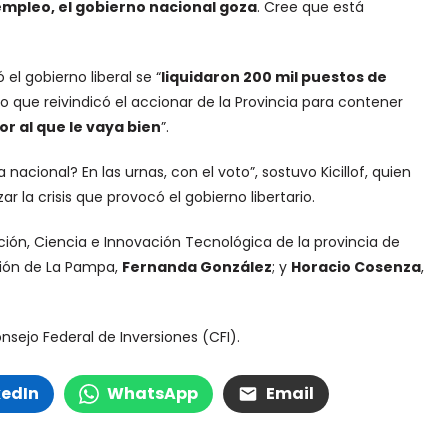
empleo, el gobierno nacional goza
. Cree que está
l gobierno liberal se “
liquidaron 200 mil puestos de
o que reivindicó el accionar de la Provincia para contener
r al que le vaya bien
”.
acional? En las urnas, con el voto”, sostuvo Kicillof, quien
ar la crisis que provocó el gobierno libertario.
ción, Ciencia e Innovación Tecnológica de la provincia de
cción de La Pampa,
Fernanda González
; y
Horacio Cosenza
,
onsejo Federal de Inversiones (CFI).
kedIn
WhatsApp
Email