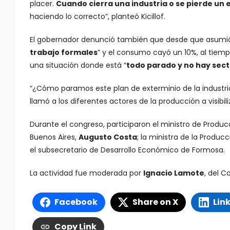
placer.
Cuando cierra una industria o se pierde un 
haciendo lo correcto”, planteó Kicillof.
El gobernador denunció también que desde que asumió e
trabajo formales
” y el consumo cayó un 10%, al tiemp
una situación donde está “
todo parado y no hay secto
“¿Cómo paramos este plan de exterminio de la industria n
llamó a los diferentes actores de la producción a visibiliz
Durante el congreso, participaron el ministro de Produc
Buenos Aires,
Augusto Costa
; la ministra de la Produ
el subsecretario de Desarrollo Económico de Formosa.
La actividad fue moderada por
Ignacio Lamote
, del C
Facebook
Share on X
Lin
Copy Link