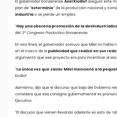
El gobernador bonaerense
Axel Kicillof
aseguró este mié
plan de “
exterminio
” de la producción nacional y con
industria
o se pierde un empleo.
“
Hay una obscena promoción de la desindustrializ
del
3°
Congreso Productivo Bonaerense
.
En esa línea, el gobernador sostuvo que Milei no habla 
en el marco de la
publicidad que realizó en sus rede
argumentó que ese proyecto era para incentivar al sec
“
La única vez que Javier Milei mencionó a la peque
Kicillof.
Asimismo, dijo que el discurso que baja del Gobierno res
consideró que esa consigna gubernamental es pronuncia
Ejecutivo.
“El discurso que vienen llevando adelante es esto de ‘