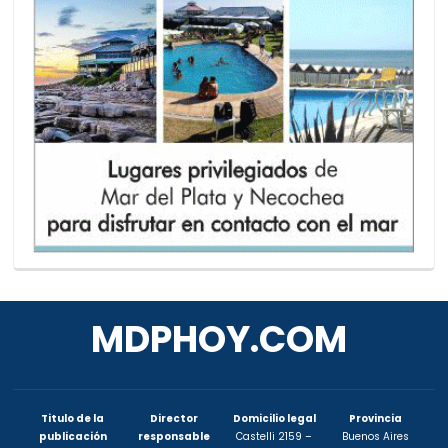
MDPHOY.COM
Titulo de la
Director
Domicilio legal
Provincia
publicación
responsable
Castelli 2159 –
Buenos Aires