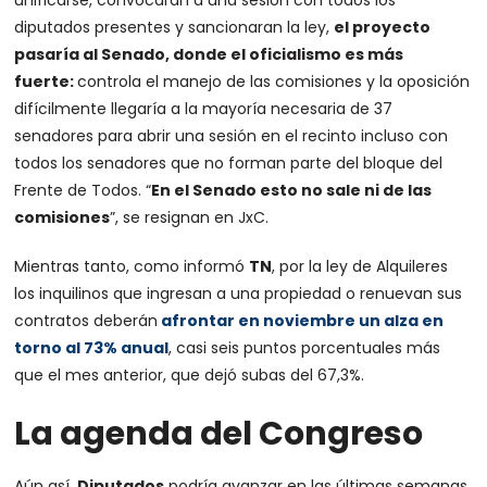
unificarse, convocaran a una sesión con todos los
diputados presentes y sancionaran la ley,
el proyecto
pasaría al Senado, donde el oficialismo es más
fuerte:
controla el manejo de las comisiones y la oposición
difícilmente llegaría a la mayoría necesaria de 37
senadores para abrir una sesión en el recinto incluso con
todos los senadores que no forman parte del bloque del
Frente de Todos. “
En el Senado esto no sale ni de las
comisiones
”, se resignan en JxC.
Mientras tanto, como informó
TN
, por la ley de Alquileres
los inquilinos que ingresan a una propiedad o renuevan sus
contratos deberán
afrontar en noviembre un alza en
torno al 73% anual
, casi seis puntos porcentuales más
que el mes anterior, que dejó subas del 67,3%.
La agenda del Congreso
Aún así,
Diputados
podría avanzar en las últimas semanas