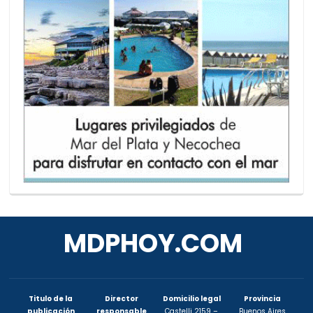
MDPHOY.COM
Titulo de la
Director
Domicilio legal
Provincia
publicación
responsable
Castelli 2159 –
Buenos Aires