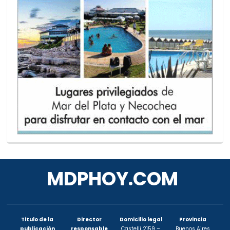
MDPHOY.COM
Titulo de la
Director
Domicilio legal
Provincia
publicación
responsable
Castelli 2159 –
Buenos Aires