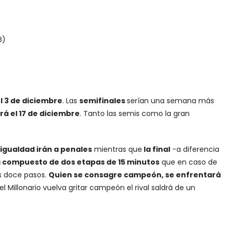
B)
el 3 de diciembre
. Las
semifinales
serían una semana más
erá el 17 de diciembre
. Tanto las semis como la gran
 igualdad irán a penales
mientras que
la final
-a diferencia
 compuesto de dos etapas de 15 minutos
que en caso de
s doce pasos.
Quien se consagre campeón, se enfrentará
el Millonario vuelva gritar campeón el rival saldrá de un