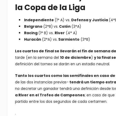
la Copa de la Liga
Independiente
(1° A) vs.
Defensa y Justicia
(4°
Belgrano
(2°B)
vs.
Colón
(3°A)
Racing
(1° B) vs.
River
(4° A)
Huracán
(2°A) vs.
Sarmiento
(3°B)
Los cuartos de final se llevarán el fin de semana d
tarde (en la semana del
10 de diciembre
)
y la final s
definición del torneo se darán en un estadio neutral.
Tanto los cuartos como las semifinales en caso de
de las dos instancias previas-
tendrá un tiempo extra
no decretar un ganador tendrá una definición desde lo
a River en el Trofeo de Campeones
; en caso de que 
partido entre los dos segundos de cada certamen.
.