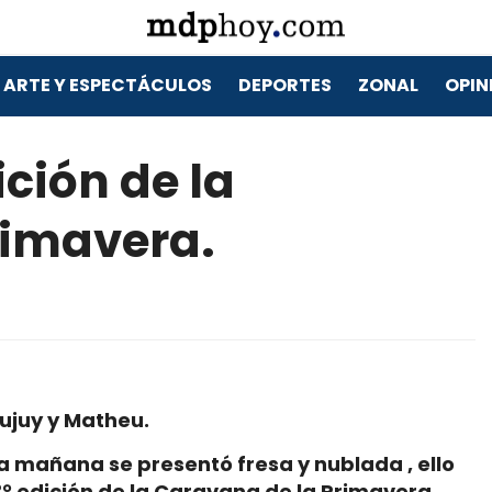
ARTE Y ESPECTÁCULOS
DEPORTES
ZONAL
OPIN
ición de la
rimavera.
Jujuy y Matheu.
 la mañana se presentó fresa y nublada , ello
3° edición de la Caravana de la Primavera