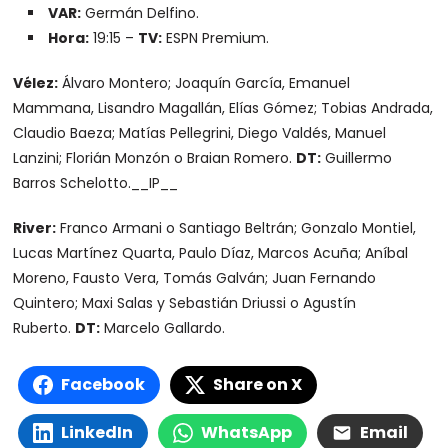
VAR:
Germán Delfino.
Hora:
19:15 –
TV:
ESPN Premium.
Vélez:
Álvaro Montero; Joaquín García, Emanuel
Mammana, Lisandro Magallán, Elías Gómez; Tobias Andrada,
Claudio Baeza; Matías Pellegrini, Diego Valdés, Manuel
Lanzini; Florián Monzón o Braian Romero.
DT:
Guillermo
Barros Schelotto.
__IP__
River:
Franco Armani o Santiago Beltrán; Gonzalo Montiel,
Lucas Martínez Quarta, Paulo Díaz, Marcos Acuña; Aníbal
Moreno, Fausto Vera, Tomás Galván; Juan Fernando
Quintero; Maxi Salas y Sebastián Driussi o Agustín
Ruberto.
DT:
Marcelo Gallardo.
Facebook
Share on X
LinkedIn
WhatsApp
Email