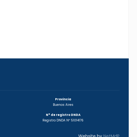
Provincia
Buenos Aires
N° de registro DNDA
Registro DNDA Nº 51014176
Website by
NetMdP