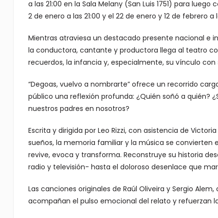
a las 21:00 en la Sala Melany (San Luis 1751) para luego
2 de enero a las 21:00 y el 22 de enero y 12 de febrero a l
Mientras atraviesa un destacado presente nacional e in
la conductora, cantante y productora llega al teatro co
recuerdos, la infancia y, especialmente, su vínculo con 
“Degoas, vuelvo a nombrarte” ofrece un recorrido carga
público una reflexión profunda: ¿Quién soñó a quién? 
nuestros padres en nosotros?
Escrita y dirigida por Leo Rizzi, con asistencia de Victor
sueños, la memoria familiar y la música se convierten e
revive, evoca y transforma. Reconstruye su historia des
radio y televisión- hasta el doloroso desenlace que ma
Las canciones originales de Raúl Oliveira y Sergio Ale
acompañan el pulso emocional del relato y refuerzan l