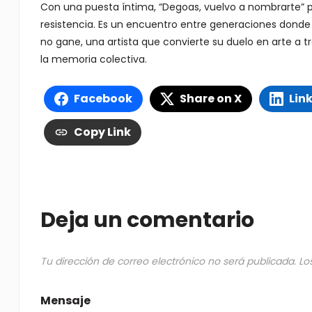
Con una puesta íntima, “Degoas, vuelvo a nombrarte” 
resistencia. Es un encuentro entre generaciones donde 
no gane, una artista que convierte su duelo en arte a 
la memoria colectiva.
Facebook
Share on X
Lin
Copy Link
Deja un comentario
Tu dirección de correo electrónico no será publicada.
Lo
Mensaje