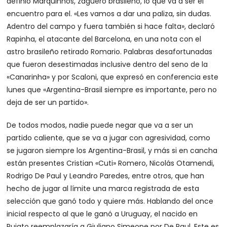
definió Marquinhos, zaguero brasileño, lo que va a ser el
encuentro para el. «Les vamos a dar una paliza, sin dudas.
Adentro del campo y fuera también si hace falta», declaró
Rapinha, el atacante del Barcelona, en una nota con el
astro brasileño retirado Romario. Palabras desafortunadas
que fueron desestimadas inclusive dentro del seno de la
«Canarinha» y por Scaloni, que expresó en conferencia este
lunes que «Argentina-Brasil siempre es importante, pero no
deja de ser un partido».
De todos modos, nadie puede negar que va a ser un
partido caliente, que se va a jugar con agresividad, como
se jugaron siempre los Argentina-Brasil, y más si en cancha
están presentes Cristian «Cuti» Romero, Nicolás Otamendi,
Rodrigo De Paul y Leandro Paredes, entre otros, que han
hecho de jugar al límite una marca registrada de esta
selección que ganó todo y quiere más. Hablando del once
inicial respecto al que le ganó a Uruguay, el nacido en
Pujato reemplazaría a Giuliano Simeone por De Paul. Este es