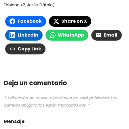
Fabiano x2, Jesús Dátolo)
Facebook
Share on X
LinkedIn
WhatsApp
Email
Copy Link
Deja un comentario
Tu dirección de correo electrónico no será publicada.
Los
campos obligatorios están marcados con
*
Mensaje