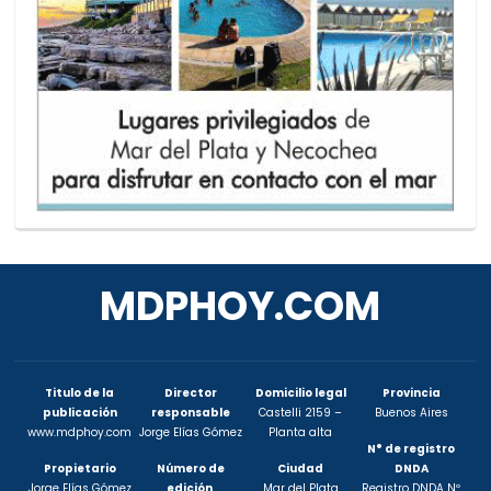
MDPHOY.COM
Titulo de la
Director
Domicilio legal
Provincia
publicación
responsable
Castelli 2159 –
Buenos Aires
www.mdphoy.com
Jorge Elías Gómez
Planta alta
N° de registro
Propietario
Número de
Ciudad
DNDA
Jorge Elías Gómez
edición
Mar del Plata
Registro DNDA Nº