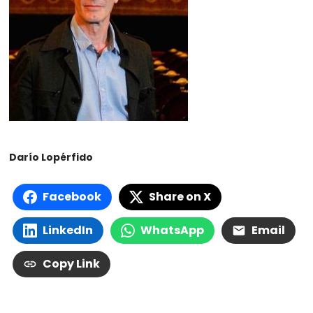
Darío Lopérfido
Facebook
Share on X
LinkedIn
WhatsApp
Email
Copy Link