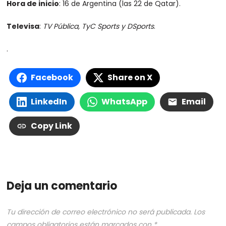
Hora de inicio
: 16 de Argentina (las 22 de Qatar).
Televisa
:
TV Pública, TyC Sports y DSports
.
.
Facebook
Share on X
LinkedIn
WhatsApp
Email
Copy Link
Deja un comentario
Tu dirección de correo electrónico no será publicada.
Los
campos obligatorios están marcados con
*