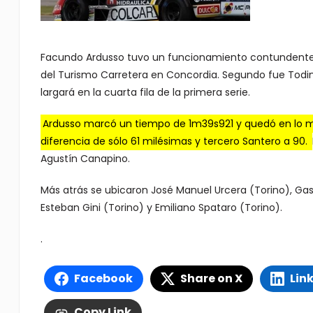
Facundo Ardusso tuvo un funcionamiento contundente co
del Turismo Carretera en Concordia. Segundo fue Todino
largará en la cuarta fila de la primera serie.
Ardusso marcó un tiempo de 1m39s921 y quedó en lo más
diferencia de sólo 61 milésimas y tercero Santero a 90.
Agustín Canapino.
Más atrás se ubicaron José Manuel Urcera (Torino), G
Esteban Gini (Torino) y Emiliano Spataro (Torino).
.
Facebook
Share on X
Lin
Copy Link