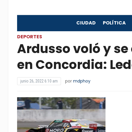
CIUDAD
POLÍTICA
DEPORTES
Ardusso voló y se
en Concordia: Led
por
mdphoy
junio 26, 2022 6:10 am