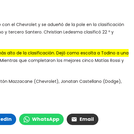
n el Chevrolet y se adueñó de la pole en la clasificación
 y tercero Santero. Christian Ledesma clasificó 22 º y
 alto de la clasificación. Dejó como escolta a Todino a una
Mientras que completaron los mejores cinco Matías Rossi y
astón Mazzacane (Chevrolet), Jonatan Castellano (Dodge),
kedIn
WhatsApp
Email