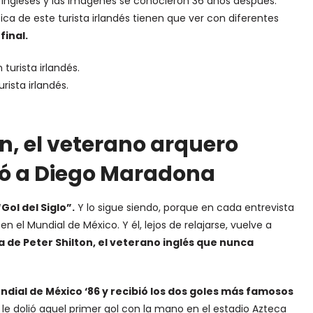
 ingleses y las imágenes se conocieron 36 años después.
a de este turista irlandés tienen que ver con diferentes
final.
rista irlandés.
on, el veterano arquero
nó a Diego Maradona
Gol del Siglo”.
Y lo sigue siendo, porque en cada entrevista
n el Mundial de México. Y él, lejos de relajarse, vuelve a
ia de
Peter Shilton
, el veterano inglés que nunca
undial de México ‘86 y recibió los dos goles más famosos
le dolió aquel primer gol con la mano en el estadio Azteca