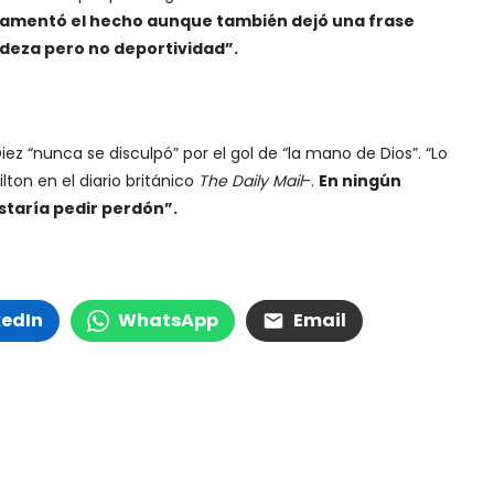
lamentó el hecho aunque también dejó una frase
deza pero no deportividad”.
iez “nunca se disculpó” por el gol de “la mano de Dios”. “Lo
ton en el diario británico
The Daily Mail
-.
En ningún
taría pedir perdón”.
kedIn
WhatsApp
Email