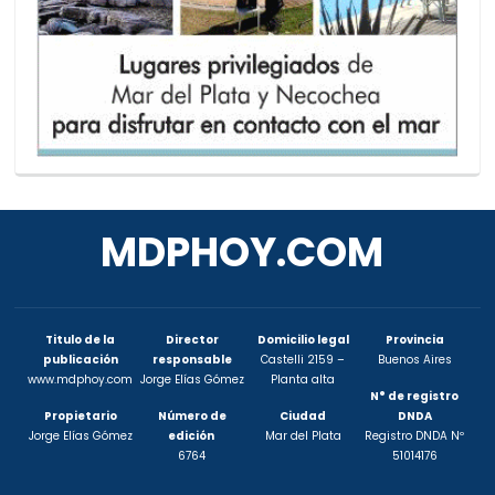
MDPHOY.COM
Titulo de la
Director
Domicilio legal
Provincia
publicación
responsable
Castelli 2159 –
Buenos Aires
www.mdphoy.com
Jorge Elías Gómez
Planta alta
N° de registro
Propietario
Número de
Ciudad
DNDA
Jorge Elías Gómez
edición
Mar del Plata
Registro DNDA Nº
6764
51014176