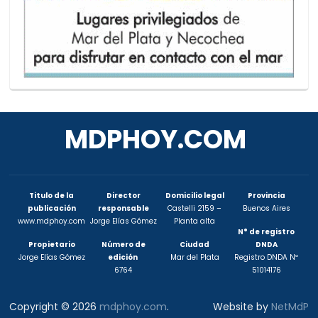
MDPHOY.COM
Titulo de la
Director
Domicilio legal
Provincia
publicación
responsable
Castelli 2159 –
Buenos Aires
www.mdphoy.com
Jorge Elías Gómez
Planta alta
N° de registro
Propietario
Número de
Ciudad
DNDA
Jorge Elías Gómez
edición
Mar del Plata
Registro DNDA Nº
6764
51014176
Copyright © 2026
mdphoy.com
.
Website by
NetMdP