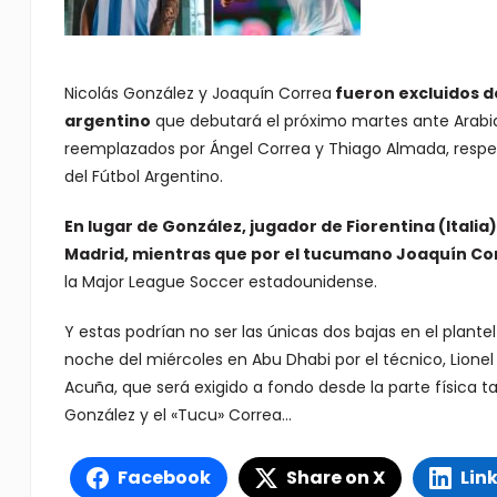
Nicolás González y Joaquín Correa
fueron excluidos de
argentino
que debutará el próximo martes ante Arabia
reemplazados por Ángel Correa y Thiago Almada, respe
del Fútbol Argentino.
En lugar de González, jugador de Fiorentina (Itali
Madrid, mientras que
por el tucumano Joaquín Cor
la Major League Soccer estadounidense.
Y estas podrían no ser las únicas dos bajas en el plant
noche del miércoles en Abu Dhabi por el técnico, Lione
Acuña, que será exigido a fondo desde la parte física 
González y el «Tucu» Correa…
Facebook
Share on X
Lin