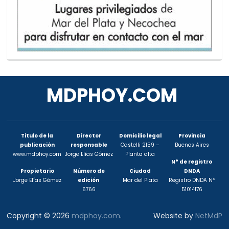
MDPHOY.COM
Titulo de la
Director
Domicilio legal
Provincia
publicación
responsable
Castelli 2159 –
Buenos Aires
www.mdphoy.com
Jorge Elías Gómez
Planta alta
N° de registro
Propietario
Número de
Ciudad
DNDA
Jorge Elías Gómez
edición
Mar del Plata
Registro DNDA Nº
6766
51014176
Copyright © 2026
mdphoy.com
.
Website by
NetMdP