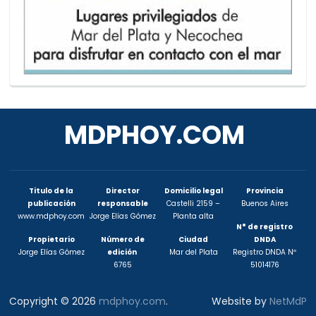
MDPHOY.COM
Titulo de la
Director
Domicilio legal
Provincia
publicación
responsable
Castelli 2159 –
Buenos Aires
www.mdphoy.com
Jorge Elías Gómez
Planta alta
N° de registro
Propietario
Número de
Ciudad
DNDA
Jorge Elías Gómez
edición
Mar del Plata
Registro DNDA Nº
6765
51014176
Copyright © 2026
mdphoy.com
.
Website by
NetMdP