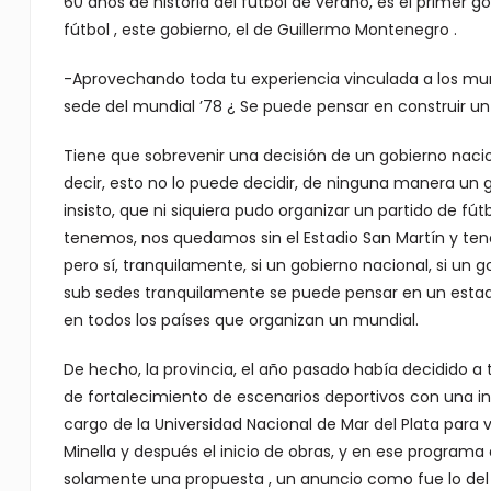
60 años de historia del fútbol de verano, es el primer 
fútbol , este gobierno, el de Guillermo Montenegro .
-Aprovechando toda tu experiencia vinculada a los mun
sede del mundial ’78 ¿ Se puede pensar en construir un
Tiene que sobrevenir una decisión de un gobierno nacion
decir, esto no lo puede decidir, de ninguna manera un
insisto, que ni siquiera pudo organizar un partido de fú
tenemos, nos quedamos sin el Estadio San Martín y tene
pero sí, tranquilamente, si un gobierno nacional, si un 
sub sedes tranquilamente se puede pensar en un estad
en todos los países que organizan un mundial.
De hecho, la provincia, el año pasado había decidido a tr
de fortalecimiento de escenarios deportivos con una inv
cargo de la Universidad Nacional de Mar del Plata para 
Minella y después el inicio de obras, y en ese programa
solamente una propuesta , un anuncio como fue lo del