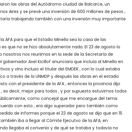
iciaron las obras del Autódromo ciudad de Balcarce, un
s Aires y se prevé una inversión de 600 millones de pesos ,
 estaría trabajando también con una inversión muy importante
a AFA para que el Estadio Minella sea la casa de las
 es que no se hizo absolutamente nada. El 23 de agosto lo
 nosotros nos reunimos en la sede de la Secretaría de
 gobernador Axel Kicillof anunciara que incluía al Minella en
os y vino incluso el titular del EMDER , con lo cual estaba
ico a través de la UNMDP y después las obras en el estadio
to con el presidente de la AFA , entonces la provincia dijo
 , es decir, mejor para todos , y por supuesto estuvimos todos
 públicamente, como concejal que me encargue del tema
acuerdo con esto , era algo superador pero también como
edido de informes porque el 23 de agosto se dijo que en 15
también iba a llegar al Cómite Ejecutvo de la AFA, en
ndo llegaba el convenio y de qué se trataba y todavía no