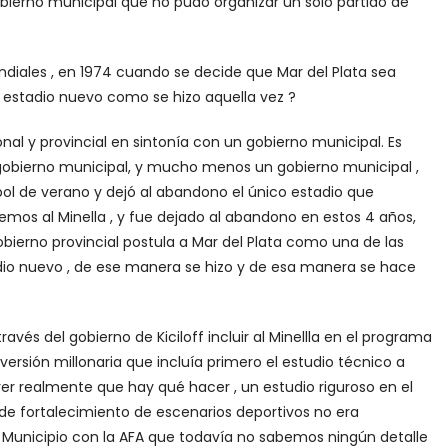
gobierno municipal que no pudo organizar un solo partido de
diales , en 1974 cuando se decide que Mar del Plata sea
 estadio nuevo como se hizo aquella vez ?
al y provincial en sintonía con un gobierno municipal. Es
 gobierno municipal, y mucho menos un gobierno municipal ,
tbol de verano y dejó al abandono el único estadio que
mos al Minella , y fue dejado al abandono en estos 4 años,
gobierno provincial postula a Mar del Plata como una de las
io nuevo , de ese manera se hizo y de esa manera se hace
avés del gobierno de Kiciloff incluir al Minellla en el programa
ersión millonaria que incluía primero el estudio técnico a
ver realmente que hay qué hacer , un estudio riguroso en el
 de fortalecimiento de escenarios deportivos no era
 Municipio con la AFA que todavía no sabemos ningún detalle