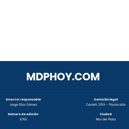
MDPHOY.COM
Director responsable
Domicilio legal
Jorge Elías Gómez
Castelli 2159 – Planta alta
Número de edición
Ciudad
6765
Mar del Plata