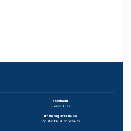
Provincia
Buenos Aires
N° de registro DNDA
Registro DNDA Nº 51014176