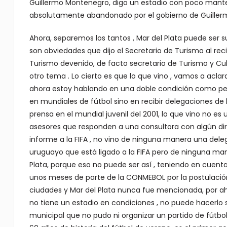
Guillermo Montenegro, digo un estadio con poco mante
absolutamente abandonado por el gobierno de Guiller
Ahora, separemos los tantos , Mar del Plata puede ser s
son obviedades que dijo el Secretario de Turismo al rec
Turismo devenido, de facto secretario de Turismo y Cul
otro tema . Lo cierto es que lo que vino , vamos a aclar
ahora estoy hablando en una doble condición como per
en mundiales de fútbol sino en recibir delegaciones de 
prensa en el mundial juvenil del 2001, lo que vino no es 
asesores que responden a una consultora con algún dir
informe a la FIFA , no vino de ninguna manera una delega
uruguayo que está ligado a la FIFA pero de ninguna man
Plata, porque eso no puede ser así , teniendo en cuent
unos meses de parte de la CONMEBOL por la postulació
ciudades y Mar del Plata nunca fue mencionada, por ah
no tiene un estadio en condiciones , no puede hacerl
municipal que no pudo ni organizar un partido de fútbo