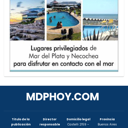
MDPHOY.COM
Titulo de la
Director
Domicilio legal
Provincia
publicación
responsable
Castelli 2159 –
Buenos Aires