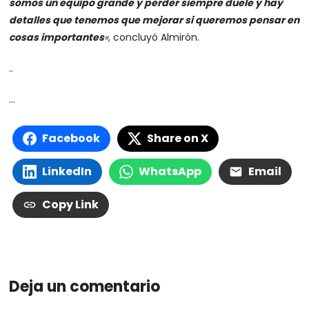
somos un equipo grande y perder siempre duele y hay
detalles que tenemos que mejorar si queremos pensar en
cosas importantes
«,
concluyó Almirón.
..
…
Facebook
Share on X
LinkedIn
WhatsApp
Email
Copy Link
Deja un comentario