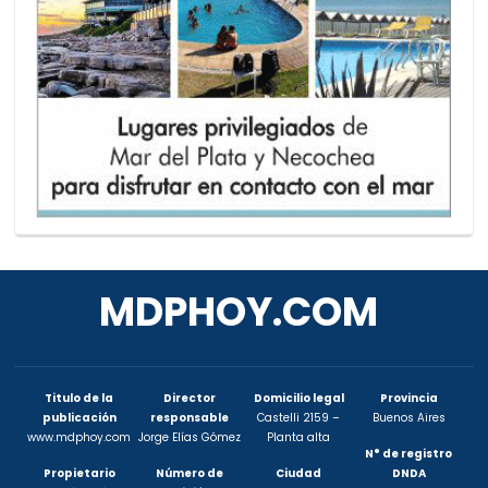
MDPHOY.COM
Titulo de la
Director
Domicilio legal
Provincia
publicación
responsable
Castelli 2159 –
Buenos Aires
www.mdphoy.com
Jorge Elías Gómez
Planta alta
N° de registro
Propietario
Número de
Ciudad
DNDA