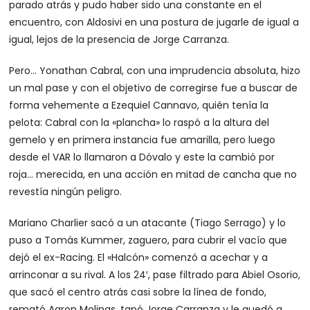
parado atrás y pudo haber sido una constante en el
encuentro, con Aldosivi en una postura de jugarle de igual a
igual, lejos de la presencia de Jorge Carranza.
Pero… Yonathan Cabral, con una imprudencia absoluta, hizo
un mal pase y con el objetivo de corregirse fue a buscar de
forma vehemente a Ezequiel Cannavo, quién tenía la
pelota: Cabral con la «plancha» lo raspó a la altura del
gemelo y en primera instancia fue amarilla, pero luego
desde el VAR lo llamaron a Dóvalo y este la cambió por
roja… merecida, en una acción en mitad de cancha que no
revestía ningún peligro.
Mariano Charlier sacó a un atacante (Tiago Serrago) y lo
puso a Tomás Kummer, zaguero, para cubrir el vacío que
dejó el ex-Racing. El «Halcón» comenzó a acechar y a
arrinconar a su rival. A los 24′, pase filtrado para Abiel Osorio,
que sacó el centro atrás casi sobre la línea de fondo,
remató Aaron Molinas, tapó Jorge Carranza y le quedó a