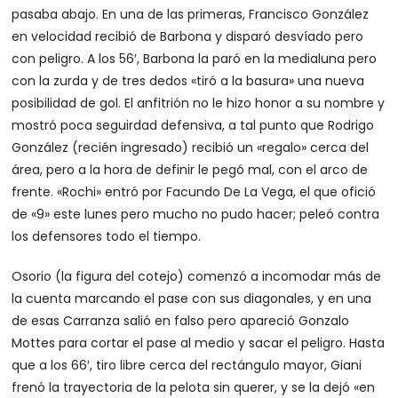
pasaba abajo. En una de las primeras, Francisco González
en velocidad recibió de Barbona y disparó desvíado pero
con peligro. A los 56′, Barbona la paró en la medialuna pero
con la zurda y de tres dedos «tiró a la basura» una nueva
posibilidad de gol. El anfitrión no le hizo honor a su nombre y
mostró poca seguirdad defensiva, a tal punto que Rodrigo
González (recién ingresado) recibió un «regalo» cerca del
área, pero a la hora de definir le pegó mal, con el arco de
frente. «Rochi» entró por Facundo De La Vega, el que ofició
de «9» este lunes pero mucho no pudo hacer; peleó contra
los defensores todo el tiempo.
Osorio (la figura del cotejo) comenzó a incomodar más de
la cuenta marcando el pase con sus diagonales, y en una
de esas Carranza salió en falso pero apareció Gonzalo
Mottes para cortar el pase al medio y sacar el peligro. Hasta
que a los 66′, tiro libre cerca del rectángulo mayor, Giani
frenó la trayectoria de la pelota sin querer, y se la dejó «en