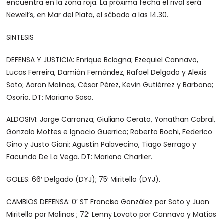
encuentra en la zona roja. La próxima fecha el rival será
Newell’s, en Mar del Plata, el sábado a las 14.30.
SINTESIS
DEFENSA Y JUSTICIA: Enrique Bologna; Ezequiel Cannavo,
Lucas Ferreira, Damián Fernández, Rafael Delgado y Alexis
Soto; Aaron Molinas, César Pérez, Kevin Gutiérrez y Barbona;
Osorio. DT: Mariano Soso.
ALDOSIVI: Jorge Carranza; Giuliano Cerato, Yonathan Cabral,
Gonzalo Mottes e Ignacio Guerrico; Roberto Bochi, Federico
Gino y Justo Giani; Agustín Palavecino, Tiago Serrago y
Facundo De La Vega. DT: Mariano Charlier.
GOLES: 66′ Delgado (DYJ); 75′ Miritello (DYJ).
CAMBIOS DEFENSA: 0′ ST Franciso González por Soto y Juan
Miritello por Molinas ; 72′ Lenny Lovato por Cannavo y Matías