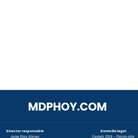
MDPHOY.COM
Director responsable
Domicilio legal
Jorge Elías Gómez
Castelli 2159 – Planta alta