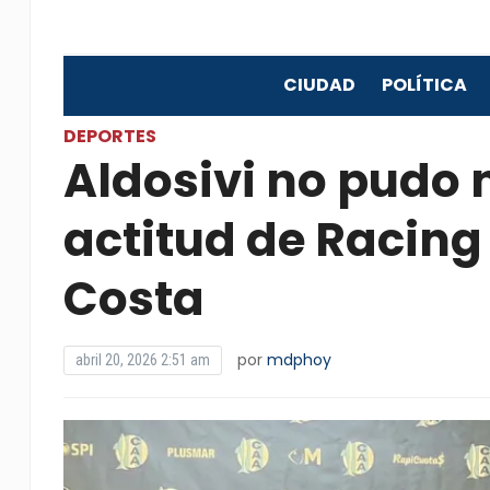
CIUDAD
POLÍTICA
DEPORTES
Aldosivi no pudo n
actitud de Racin
Costa
por
mdphoy
abril 20, 2026 2:51 am