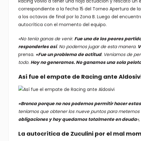
Racing volvió a tener una floja actuación y rescató un 
correspondiente a la fecha 15 del Torneo Apertura de la
a los octavos de final por la Zona B. Luego del encuentr
autocrítica con el momento del equipo.
«No tenía ganas de venir.
Fue uno de los peores parti
responderles así
. No podemos jugar de esta manera.
V
prensa.
«Fue un problema de actitud
. Veníamos de per
todo.
Hoy no generamos. No ganamos una sola pelota. 
Así fue el empate de Racing ante Aldosiv
«Bronca porque no nos podemos permitir hacer estas
teníamos que obtener los nueve puntos para meternos e
obligaciones y hoy quedamos totalmente en deuda
«
,
La autocrítica de Zuculini por el mal mo