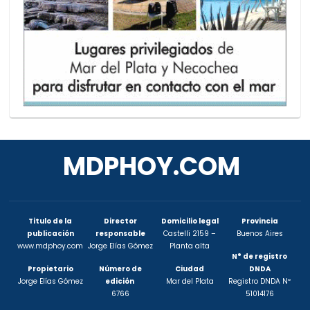
MDPHOY.COM
Titulo de la
Director
Domicilio legal
Provincia
publicación
responsable
Castelli 2159 –
Buenos Aires
www.mdphoy.com
Jorge Elías Gómez
Planta alta
N° de registro
Propietario
Número de
Ciudad
DNDA
Jorge Elías Gómez
edición
Mar del Plata
Registro DNDA Nº
6766
51014176