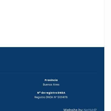
Provincia
Buenos Aires
N° de registro DNDA
Registro DNDA Nº 51014176
Website by
NetMdP