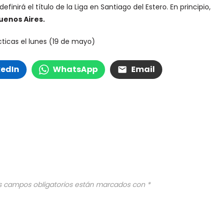
finirá el título de la Liga en Santiago del Estero. En principio,
Buenos Aires.
ácticas el lunes (19 de mayo)
kedIn
WhatsApp
Email
s campos obligatorios están marcados con
*