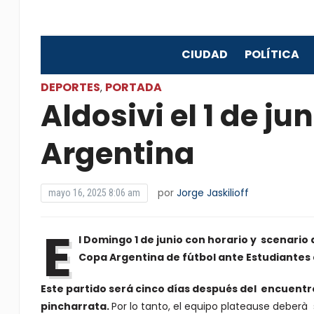
CIUDAD
POLÍTICA
DEPORTES
PORTADA
,
Aldosivi el 1 de j
Argentina
por
Jorge Jaskilioff
mayo 16, 2025 8:06 am
E
l Domingo 1 de junio con horario y scenario a
Copa Argentina de fútbol ante Estudiantes d
Este partido será cinco días después del encuentro
pincharrata.
Por lo tanto, el equipo plateause deberà