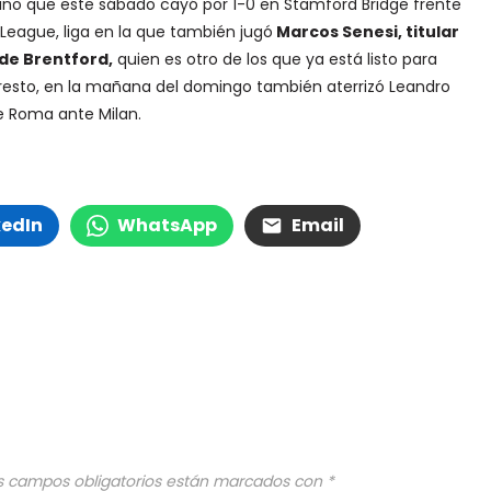
tino que este sábado cayó por 1-0 en Stamford Bridge frente
 League, liga en la que también jugó
Marcos Senesi, titular
de Brentford,
quien es otro de los que ya está listo para
l resto, en la mañana del domingo también aterrizó Leandro
de Roma ante Milan.
kedIn
WhatsApp
Email
s campos obligatorios están marcados con
*