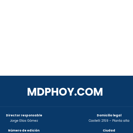
MDPHOY.COM
Director responsable
Domicilio legal
Jorge Elías Gómez
Castelli 2159 – Planta alta
Número de edición
Ciudad