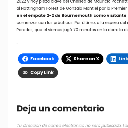
2022 y hoy pieza clave del Chelsea de Mauricio Pochet
al Nottingham Forest de Gonzalo Montiel por la Premier
en el empate 2-2 de Bournemouth como visitante 
comenzar con las prácticas. Por último, a la espera de
Paredes, que el viernes jugó 70 minutos en la derrota 
..
Facebook
Share on X
Lin
Copy Link
Deja un comentario
Tu dirección de correo electrónico no será publicada.
Lo