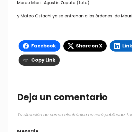
Marco Miori; Agustín Zapata (foto)
y Mateo Ostachi ya se entrenan a las órdenes de Mauric
Facebook
Share on X
Lin
Copy Link
Deja un comentario
Tu dirección de correo electrónico no será publicada.
Lo
Mensaje