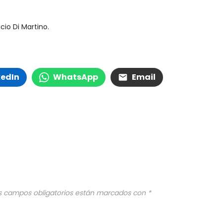
io Di Martino.
kedIn
WhatsApp
Email
s campos obligatorios están marcados con
*