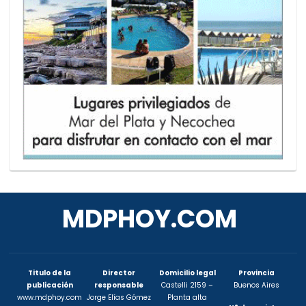
MDPHOY.COM
Titulo de la
Director
Domicilio legal
Provincia
publicación
responsable
Castelli 2159 –
Buenos Aires
www.mdphoy.com
Jorge Elías Gómez
Planta alta