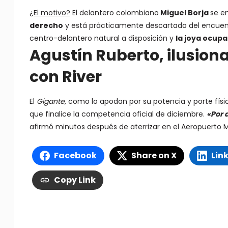
¿El motivo?
El delantero colombiano
Miguel Borja
se e
derecho
y está prácticamente descartado del encuent
centro-delantero natural a disposición y
la joya ocupa
Agustín Ruberto, ilusio
con River
El
Gigante
, como lo apodan por su potencia y porte físico
que finalice la competencia oficial de diciembre.
«Por 
afirmó minutos después de aterrizar en el Aeropuerto Min
Facebook
Share on X
Lin
Copy Link