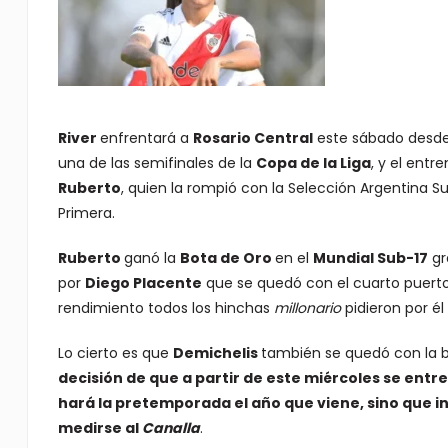
River
enfrentará a
Rosario Central
este sábado desde 
una de las semifinales de la
Copa de la Liga
, y el entr
Ruberto
, quien la rompió con la Selección Argentina Su
Primera.
Ruberto
ganó la
Bota de Oro
en el
Mundial Sub-17
gr
por
Diego Placente
que se quedó con el cuarto puerto 
rendimiento todos los hinchas
millonario
pidieron por él
Lo cierto es que
Demichelis
también se quedó con la b
decisión de que a partir de este miércoles se entr
hará la pretemporada el año que viene, sino que i
medirse al
Canalla
.