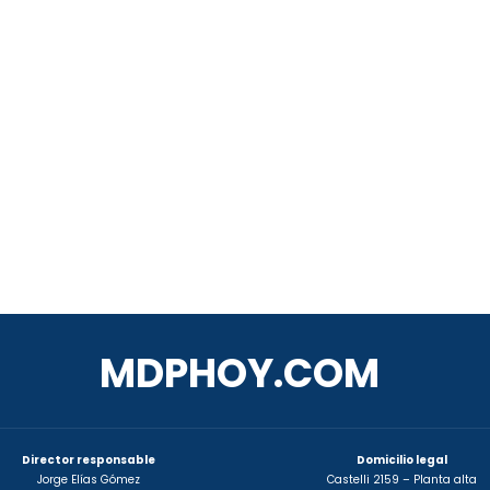
MDPHOY.COM
Director responsable
Domicilio legal
Jorge Elías Gómez
Castelli 2159 – Planta alta