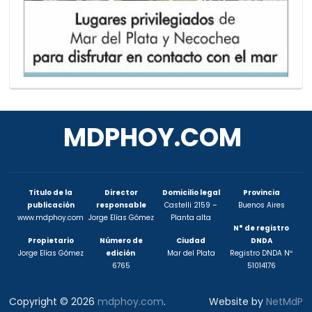
MDPHOY.COM
Titulo de la
Director
Domicilio legal
Provincia
publicación
responsable
Castelli 2159 –
Buenos Aires
www.mdphoy.com
Jorge Elías Gómez
Planta alta
N° de registro
Propietario
Número de
Ciudad
DNDA
Jorge Elías Gómez
edición
Mar del Plata
Registro DNDA Nº
6765
51014176
Copyright © 2026
mdphoy.com
.
Website by
NetMdP