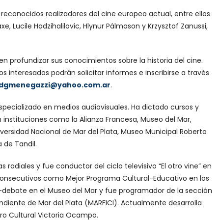
 reconocidos realizadores del cine europeo actual, entre ellos
e, Lucile Hadzihalilovic, Hlynur Pálmason y Krzysztof Zanussi,
en profundizar sus conocimientos sobre la historia del cine.
os interesados podrán solicitar informes e inscribirse a través
dgmenegazzi@yahoo.com.ar
.
specializado en medios audiovisuales. Ha dictado cursos y
 instituciones como la Alianza Francesa, Museo del Mar,
iversidad Nacional de Mar del Plata, Museo Municipal Roberto
a de Tandil.
iales y fue conductor del ciclo televisivo “El otro vine” en
 consecutivos como Mejor Programa Cultural-Educativo en los
e-debate en el Museo del Mar y fue programador de la sección
ndiente de Mar del Plata (MARFICI). Actualmente desarrolla
ro Cultural Victoria Ocampo.