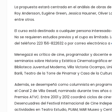
La propuesta estará centrada en el análisis de obras de
Roy Andersson, Eugène Green, Jessica Hausner, Oliver Lax
entre otros.
El curso está destinado a cualquier persona interesada 
No se requieren estudios previos y el cupo es limitado. L
del teléfono 223 156-822632 o por correo electrónico a
Menegazzi es crítico de cine, programador y docente e
seminarios sobre Historia y Estética Cinematográfica en
Biblioteca Juventud Moderna, Villa Victoria Ocampo, Un
Barili, Teatro de la Torre de Pinamar y Casa de la Cultur
Además, se desempeñó como columnista en programas rad
el Canal 2 de Villa Gesell, nominado durante tres años
Premios ATVC. Entre 2001 y 2012 coordinó ciclos de cin
Desencuadres del Festival Internacional de Cine Indepe
actividades en Teatro Estudio, PUAM, MAR Museo y Cent